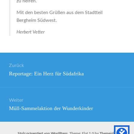
zu helfen.
Mit den besten Grüßen aus dem Stadtteil
Bergheim Südwest.
Herbert Vetter
Beitragsnavigation
Zurück
Vorheriger
Reportage: Ein Herz für Südafrika
Beitrag:
Weiter
Nächster
Müll-Sammelaktion der Wunderkinder
Beitrag:
Stolz präsentiert von WordPress
. Theme: Flat 1.0 by
Themeisle
.