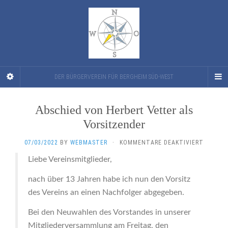
DER BÜRGERVEREIN FÜR BERGHEIM SÜD-WEST
Abschied von Herbert Vetter als
Vorsitzender
FÜR
07/03/2022
BY
WEBMASTER
·
KOMMENTARE DEAKTIVIERT
ABSCHI
Liebe Vereinsmitglieder,
VON
HERBER
nach über 13 Jahren habe ich nun den Vorsitz
VETTER
ALS
des Vereins an einen Nachfolger abgegeben.
VORSIT
Bei den Neuwahlen des Vorstandes in unserer
Mitgliederversammlung am Freitag, den