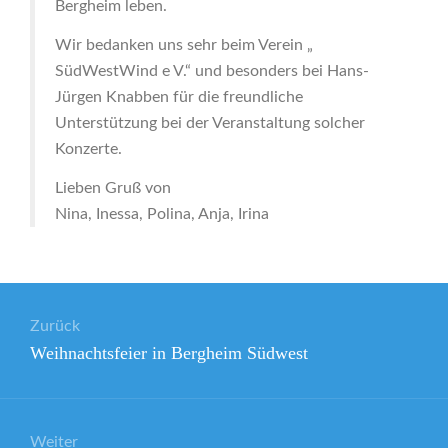
Bergheim leben.
Wir bedanken uns sehr beim Verein „
SüdWestWind e V.“ und besonders bei Hans-
Jürgen Knabben für die freundliche
Unterstützung bei der Veranstaltung solcher
Konzerte.
Lieben Gruß von
Nina, Inessa, Polina, Anja, Irina
Beitragsnavigation
Zurück
Vorheriger
Weihnachtsfeier in Bergheim Südwest
Beitrag:
Weiter