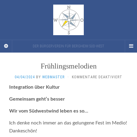
DER BÜRGERVEREIN FÜR BERGHEIM SÜD-WEST
Frühlingsmelodien
FÜR
04/04/2024
BY
WEBMASTER
·
KOMMENTARE DEAKTIVIERT
FRÜHLI
Integration über Kultur
Gemeinsam geht’s besser
Wir vom Südwestwind leben es so…
Ich denke noch immer an das gelungene Fest im Medio!
Dankeschön!