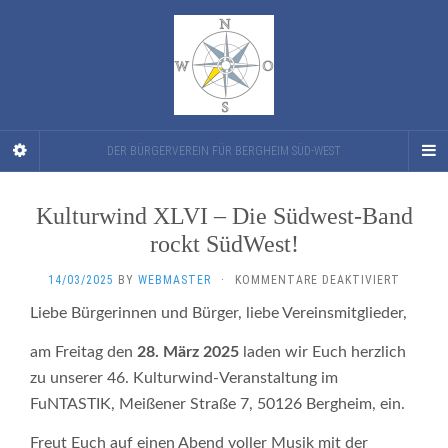
DER BÜRGERVEREIN FÜR BERGHEIM SÜD-WEST
Kulturwind XLVI – Die Südwest-Band
rockt SüdWest!
FÜR
14/03/2025
BY
WEBMASTER
·
KOMMENTARE DEAKTIVIERT
KULTUR
Liebe Bürgerinnen und Bürger, liebe Vereinsmitglieder,
XLVI
–
am Freitag den
28. März 2025
laden wir Euch herzlich
DIE
SÜDWES
zu unserer 46. Kulturwind-Veranstaltung im
BAND
FuNTASTIK, Meißener Straße 7, 50126 Bergheim, ein.
ROCKT
SÜDWES
Freut Euch auf einen Abend voller Musik mit der