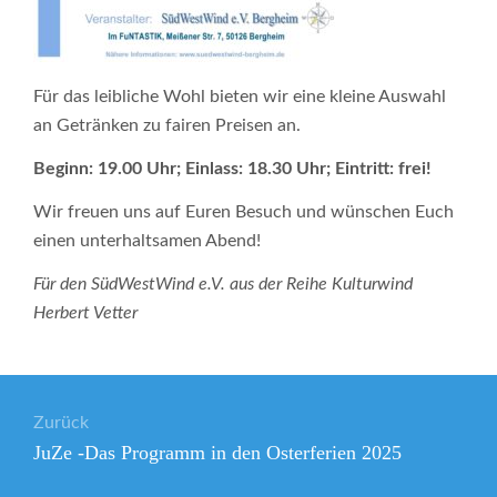
Für das leibliche Wohl bieten wir eine kleine Auswahl
an Getränken zu fairen Preisen an.
Beginn: 19.00 Uhr; Einlass: 18.30 Uhr; Eintritt: frei!
Wir freuen uns auf Euren Besuch und wünschen Euch
einen unterhaltsamen Abend!
Für den SüdWestWind e.V. aus der Reihe Kulturwind
Herbert Vetter
Beitragsnavigation
Zurück
Vorheriger
JuZe -Das Programm in den Osterferien 2025
Beitrag: