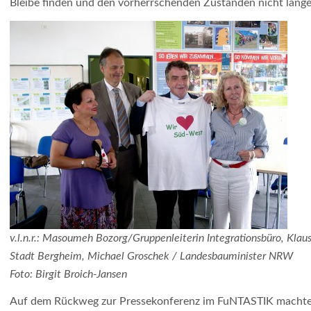
Bleibe finden und den vorherrschenden Zuständen nicht länger
v.l.n.r.: Masoumeh Bozorg/Gruppenleiterin Integrationsbüro, Kla
Stadt Bergheim, Michael Groschek / Landesbauminister NRW
Foto: Birgit Broich-Jansen
Auf dem Rückweg zur Pressekonferenz im FuNTASTIK machte 