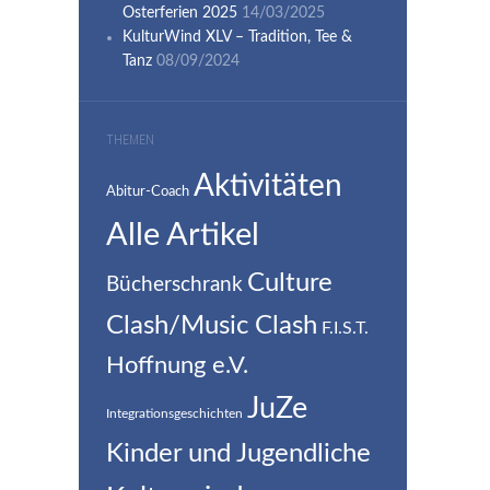
Osterferien 2025
14/03/2025
KulturWind XLV – Tradition, Tee &
Tanz
08/09/2024
THEMEN
Aktivitäten
Abitur-Coach
Alle Artikel
Culture
Bücherschrank
Clash/Music Clash
F.I.S.T.
Hoffnung e.V.
JuZe
Integrationsgeschichten
Kinder und Jugendliche