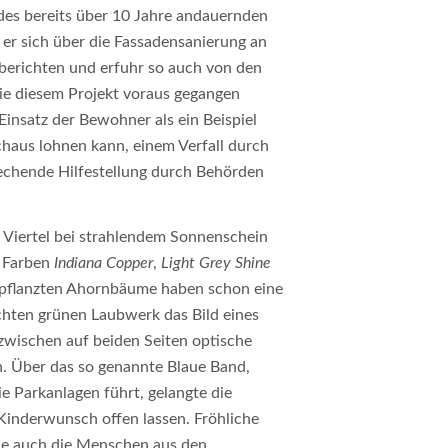
es bereits über 10 Jahre andauernden
ß er sich über die Fassadensanierung an
n berichten und erfuhr so auch von den
e diesem Projekt voraus gegangen
insatz der Bewohner als ein Beispiel
chaus lohnen kann, einem Verfall durch
echende Hilfestellung durch Behörden
 Viertel bei strahlendem Sonnenschein
n Farben
Indiana Copper
,
Light Grey Shine
epflanzten Ahornbäume haben schon eine
chten grünen Laubwerk das Bild eines
wischen auf beiden Seiten optische
. Über das so genannte Blaue Band,
e Parkanlagen führt, gelangte die
 Kinderwunsch offen lassen. Fröhliche
ie auch die Menschen aus den