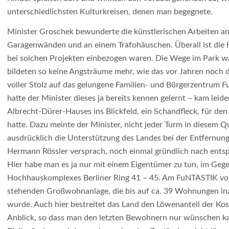
unterschiedlichsten Kulturkreisen, denen man begegnete.
Minister Groschek bewunderte die künstlerischen Arbeiten an
Garagenwänden und an einem Trafohäuschen. Überall ist die 
bei solchen Projekten einbezogen waren. Die Wege im Park w
bildeten so keine Angsträume mehr, wie das vor Jahren noch 
voller Stolz auf das gelungene Familien- und Bürgerzentrum
hatte der Minister dieses ja bereits kennen gelernt – kam leid
Albrecht-Dürer-Hauses ins Blickfeld, ein Schandfleck, für de
hatte. Dazu meinte der Minister, nicht jeder Turm in diesem Qu
ausdrücklich die Unterstützung des Landes bei der Entfernun
Hermann Rössler versprach, noch einmal gründlich nach ents
Hier habe man es ja nur mit einem Eigentümer zu tun, im Gege
Hochhauskomplexes Berliner Ring 41 – 45. Am FuNTASTIK vorb
stehenden Großwohnanlage, die bis auf ca. 39 Wohnungen in
wurde. Auch hier bestreitet das Land den Löwenanteil der Kos
Anblick, so dass man den letzten Bewohnern nur wünschen ka