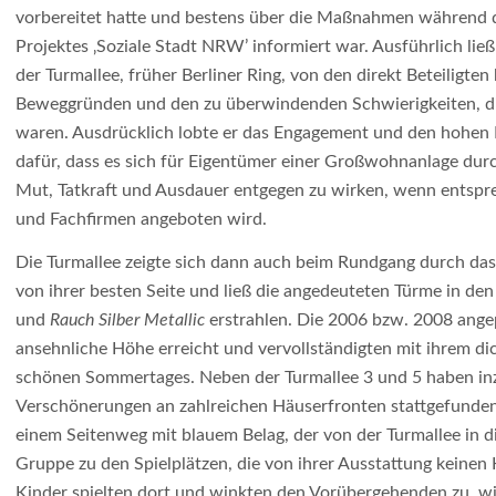
vorbereitet hatte und bestens über die Maßnahmen während d
Projektes ‚Soziale Stadt NRW’ informiert war. Ausführlich lie
der Turmallee, früher Berliner Ring, von den direkt Beteiligte
Beweggründen und den zu überwindenden Schwierigkeiten, di
waren. Ausdrücklich lobte er das Engagement und den hohen E
dafür, dass es sich für Eigentümer einer Großwohnanlage dur
Mut, Tatkraft und Ausdauer entgegen zu wirken, wenn entspr
und Fachfirmen angeboten wird.
Die Turmallee zeigte sich dann auch beim Rundgang durch das
von ihrer besten Seite und ließ die angedeuteten Türme in de
und
Rauch Silber Metallic
erstrahlen. Die 2006 bzw. 2008 ang
ansehnliche Höhe erreicht und vervollständigten mit ihrem di
schönen Sommertages. Neben der Turmallee 3 und 5 haben inz
Verschönerungen an zahlreichen Häuserfronten stattgefunden
einem Seitenweg mit blauem Belag, der von der Turmallee in di
Gruppe zu den Spielplätzen, die von ihrer Ausstattung keinen
Kinder spielten dort und winkten den Vorübergehenden zu, w