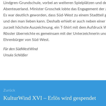
Lindgren-Grundschule, vorbei an weiteren Spielplätzen und 
Abenteuerland. Minister Groschek lobte das Engagement der z
Es war deutlich geworden, dass Süd-West zu einem Stadtteil g
und den man lieben kann. Deshalb erhielt er auch neben einer
zurzeit höchste Auszeichnung, ein T-Shirt mit dem Aufdruck
W
Rössler überreichte es gemeinsam mit der Unterzeichnerin u
Ehrenbürger von Süd-West.
Für den SüdWestWind
Ursula Schlößer
gsnavigation
Zurück
Vorheriger
KulturWind XVI – Erlös wird gespendet
Beitrag: